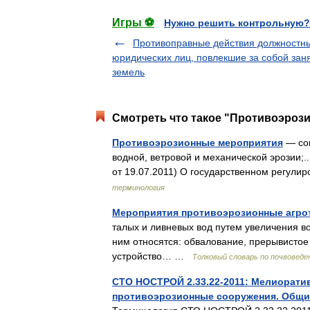
Игры ⚽
Нужно решить контрольную?
Противоправные действия должностн
юридических лиц, повлекшие за собой зан
земель
Смотреть что такое "Противоэроз
Противоэрозионные мероприятия
— сов
водной, ветровой и механической эрозии;..
от 19.07.2011) О государственном регу
терминология
Мероприятия противоэрозионные агро
талых и ливневых вод путем увеличения 
ним относятся: обвалование, прерывистое 
устройство… …
Толковый словарь по почвоведе
СТО НОСТРОЙ 2.33.22-2011: Мелиорати
противоэрозионные сооружения. Общие