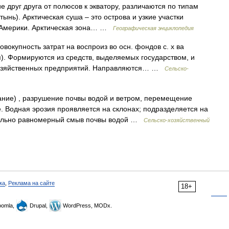
друг друга от полюсов к экватору, различаются по типам
тынь). Арктическая суша – это острова и узкие участки
 Америки. Арктическая зона… …
Географическая энциклопедия
совокупность затрат на воспроиз во осн. фондов с. х ва
я). Формируются из средств, выделяемых государством, и
охозяйственных предприятий. Направляются… …
Сельско-
дание) , разрушение почвы водой и ветром, перемещение
. Водная эрозия проявляется на склонах; подразделяется на
ительно равномерный смыв почвы водой …
Сельско-хозяйственный
ка
,
Реклама на сайте
18+
omla,
Drupal,
WordPress, MODx.