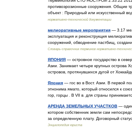
Терминология СТО НОСТРОЙ 2.33.22 2011
противоэрозионные сооружения. Общие тр
объект : Природный или искусственный 
нормативно-технической документации
мелиоративные мероприятия
— 3.17 ме
эксплуатация и реконструкция мелиоратив
сооружений, обводнение пастбищ, созда
Словарь-справочник терминов нормативно-техничес
ЯПОНИЯ
— островное государство в север
Азии. Занимает четыре крупных острова Х
островов, протянувшихся дугой от Хоккай
Япония
— гос во в Вост. Азии. В первой по
этнонима ямато, который относился к союз
гор, горцы . В VII в. для страны приним
АРЕНДА ЗЕМЕЛЬНЫХ УЧАСТКОВ
— один
котором собственник земли сам непосредс
за определенную плату. Договорный статус
Энциклопедия юриста