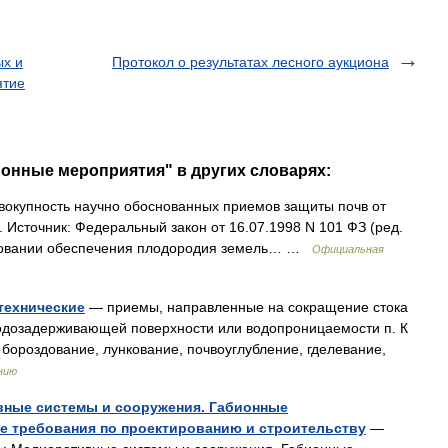
ых и
Протокол о результатах лесного аукциона
ятие
ионные мероприятия" в других словарях:
окупность научно обоснованных приемов защиты почв от
. Источник: Федеральный закон от 16.07.1998 N 101 ФЗ (ред.
лировании обеспечения плодородия земель… …
Официальная
технические
— приемы, направленные на сокращение стока
водозадерживающей поверхности или водопроницаемости п. К
бороздование, лункование, почвоуглубление, гделевание,
нию
вные системы и сооружения. Габионные
 требования по проектированию и строительству
—