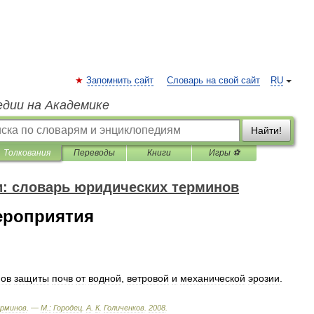
Запомнить сайт
Словарь на свой сайт
RU
едии на Академике
Найти!
Толкования
Переводы
Книги
Игры ⚽
и: словарь юридических терминов
ероприятия
ов
защиты
почв
от
водной
,
ветровой
и
механической
эрозии
.
рминов
. —
М
.
:
Городец
.
А
.
К
.
Голиченков
.
2008
.