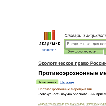
Словари и энциклоп
academic.ru
Экологическое право России: словарь юридических терминов
Экологическое право Росси
Противоэрозионные м
Толкование
Перевод
Противоэрозионные
мероприятия
-
совокупность
научно
обоснованных
прием
Экологическое
право
России:
словарь
юридических
те