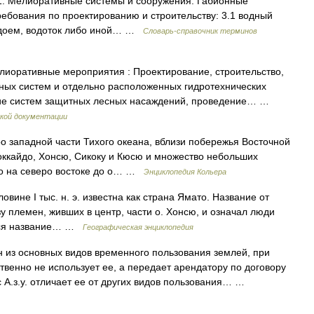
: Мелиоративные системы и сооружения. Габионные
ебования по проектированию и строительству: 3.1 водный
водоем, водоток либо иной… …
Словарь-справочник терминов
лиоративные мероприятия : Проектирование, строительство,
ных систем и отдельно расположенных гидротехнических
ние систем защитных лесных насаждений, проведение… …
кой документации
о западной части Тихого океана, вблизи побережья Восточной
оккайдо, Хонсю, Сикоку и Кюсю и множество небольших
до на северо востоке до о… …
Энциклопедия Кольера
ловине I тыс. н. э. известна как страна Ямато. Название от
у племен, живших в центр, части о. Хонсю, и означал люди
ается название… …
Географическая энциклопедия
 из основных видов временного пользования землей, при
твенно не использует ее, а передает арендатору по договору
 А.з.у. отличает ее от других видов пользования… …