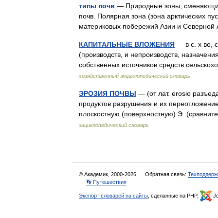
типы почв
— Природные зоны, сменяющие 
почв. Полярная зона (зона арктических пус
материковых побережий Азии и Северной
КАПИТАЛЬНЫЕ ВЛОЖЕНИЯ
— в с. х во, 
(производств, и непроизводств, назначени
собственных источников средств сельск
хозяйственный энциклопедический словарь
ЭРОЗИЯ ПОЧВЫ
— (от лат. erosio разъе
продуктов разрушения и их переотложение
плоскостную (поверхностную) Э. (сравн
энциклопедический словарь
© Академик, 2000-2026
Обратная связь:
Техподдерж
👣 Путешествия
Экспорт словарей на сайты
, сделанные на PHP,
Jo